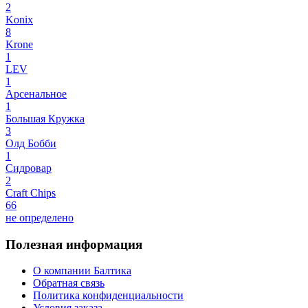
2
Konix
8
Krone
1
LEV
1
Арсенальное
1
Большая Кружка
3
Олд Бобби
1
Сидровар
2
Craft Chips
66
не определено
Полезная информация
О компании Балтика
Обратная связь
Политика конфиденциальности
Условия заказа