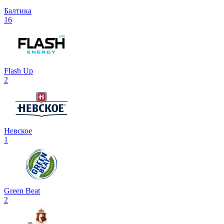
Балтика
16
Flash Up
2
Невское
1
Green Beat
2