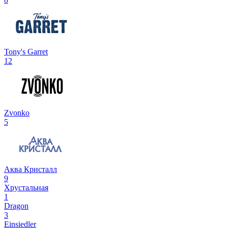
Tony's Garret
12
Zvonko
5
Аква Кристалл
9
Хрустальная
1
Dragon
3
Einsiedler