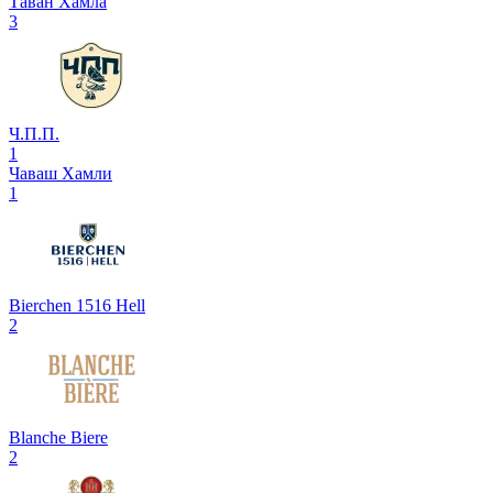
Таван Хамла
3
Ч.П.П.
1
Чаваш Хамли
1
Bierchen 1516 Hell
2
Blanche Biere
2