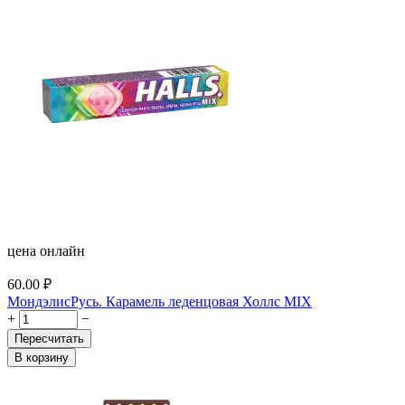
цена онлайн
60.00
₽
МондэлисРусь. Карамель леденцовая Холлс MIX
+
−
Пересчитать
В корзину