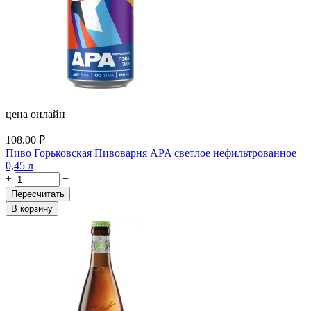
цена онлайн
108.00
₽
Пиво Горьковская Пивоварня APA светлое нефильтрованное
0,45 л
+
−
Пересчитать
В корзину