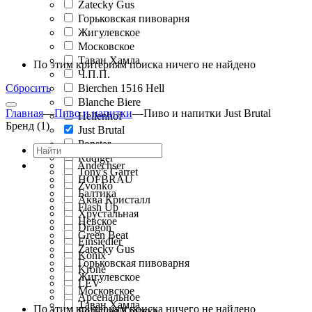
Zatecky Gus
Горьковская пивоварня
Жигулевское
Московское
Таван Хамла
По этим критериям поиска ничего не найдено
Ч.П.П.
Сбросить
Bierchen 1516 Hell
Blanche Biere
Главная
—
Пиво и напитки
—
Пиво и напитки Just Brutal
Hellenhof
Бренд (1)
Just Brutal
Popstar
Rudiger
Andechser
Tony's Garret
HOFBRAU
Zvonko
Балтика
Аква Кристалл
Flash Up
Хрустальная
Невское
Dragon
Green Beat
Einsiedler
Zatecky Gus
Konix
Горьковская пивоварня
Krone
Жигулевское
LEV
Московское
Арсенальное
Таван Хамла
По этим критериям поиска ничего не найдено
Большая Кружка