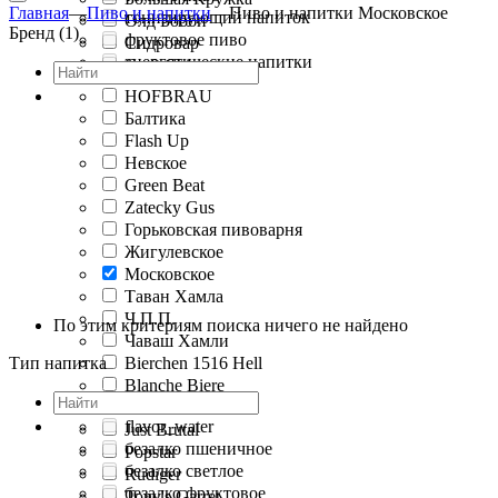
Главная
—
Пиво и напитки
—
Пиво и напитки Московское
тонизирующий напиток
Олд Бобби
Бренд (1)
фруктовое пиво
Сидровар
энергетические напитки
Craft Chips
HOFBRAU
Балтика
Flash Up
Невское
Green Beat
Zatecky Gus
Горьковская пивоварня
Жигулевское
Московское
Таван Хамла
Ч.П.П.
По этим критериям поиска ничего не найдено
Чаваш Хамли
Тип напитка
Bierchen 1516 Hell
Blanche Biere
Hellenhof
flavor_water
Just Brutal
безалко пшеничное
Popstar
безалко светлое
Rudiger
безалко фруктовое
Tony's Garret