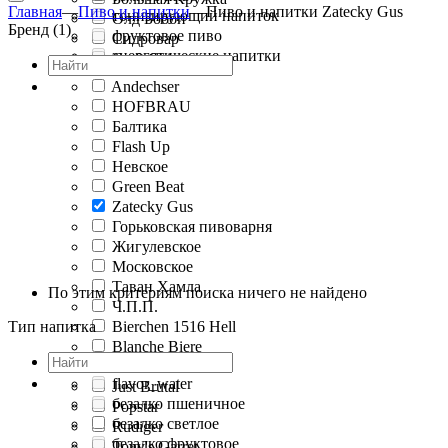
Главная
—
Пиво и напитки
—
Пиво и напитки Zatecky Gus
тонизирующий напиток
Олд Бобби
Бренд (1)
фруктовое пиво
Сидровар
энергетические напитки
Craft Chips
Andechser
HOFBRAU
Балтика
Flash Up
Невское
Green Beat
Zatecky Gus
Горьковская пивоварня
Жигулевское
Московское
Таван Хамла
По этим критериям поиска ничего не найдено
Ч.П.П.
Тип напитка
Bierchen 1516 Hell
Blanche Biere
Hellenhof
flavor_water
Just Brutal
безалко пшеничное
Popstar
безалко светлое
Rudiger
безалко фруктовое
Tony's Garret