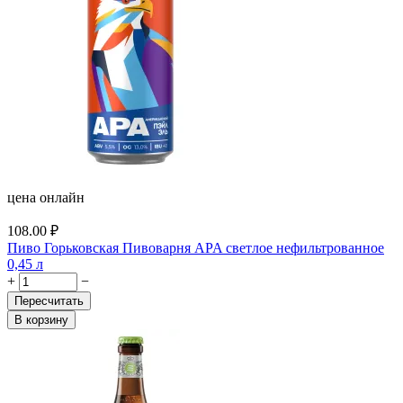
цена онлайн
108.00
₽
Пиво Горьковская Пивоварня APA светлое нефильтрованное
0,45 л
+
−
Пересчитать
В корзину