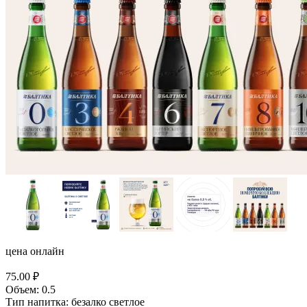
цена онлайн
75.00
₽
Объем:
0.5
Тип напитка:
безалко светлое