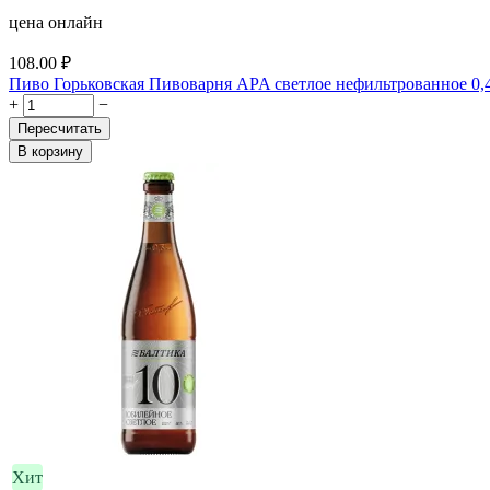
цена онлайн
108.00
₽
Пиво Горьковская Пивоварня APA светлое нефильтрованное 0,
+
−
Пересчитать
В корзину
Хит