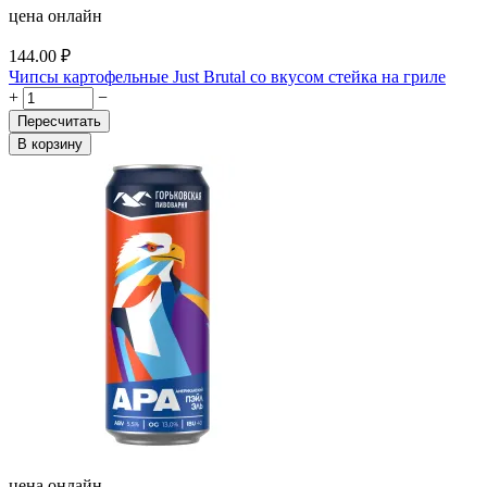
цена онлайн
144.00
₽
Чипсы картофельные Just Brutal со вкусом стейка на гриле
+
−
Пересчитать
В корзину
цена онлайн