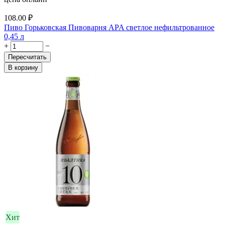
108.00
₽
Пиво Горьковская Пивоварня APA светлое нефильтрованное
0,45 л
+
−
Пересчитать
В корзину
Хит