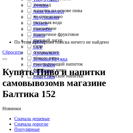
лимонад
Zvonko
напиток на основе пива
Аква Кристалл
не определено
Хрустальная
питьевая вода
Dragon
пшеничное
Einsiedler
пшеничное фруктовое
Konix
светлый лагер
Krone
По этим критериям поиска ничего не найдено
сидр
LEV
Сбросить
специалитет
Арсенальное
тёмное пиво
Большая Кружка
тонизирующий напиток
Олд Бобби
Купить
Пиво и напитки
фруктовое пиво
Сидровар
энергетические напитки
Craft Chips
самовывозом
в магазине
Балтика
152
Новинки
Сначала дешевые
Сначала дорогие
Популярные