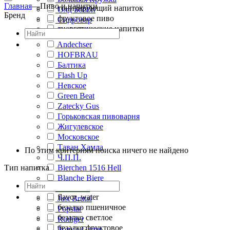
Главная
—
Пиво и напитки
тонизирующий напиток
Олд Бобби
Бренд
фруктовое пиво
Сидровар
энергетические напитки
Craft Chips
Andechser
HOFBRAU
Балтика
Flash Up
Невское
Green Beat
Zatecky Gus
Горьковская пивоварня
Жигулевское
Московское
Таван Хамла
По этим критериям поиска ничего не найдено
Ч.П.П.
Тип напитка
Bierchen 1516 Hell
Blanche Biere
Hellenhof
flavor_water
Just Brutal
безалко пшеничное
Popstar
безалко светлое
Rudiger
безалко фруктовое
Tony's Garret